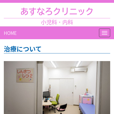
あすなろクリニック
小児科・内科
HOME
Toggl
navig
治療について